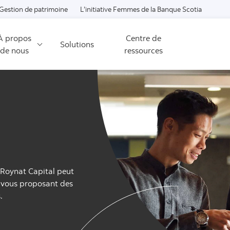
Passer au contenu
Gestion de patrimoine
L’initiative Femmes de la Banque Scotia
À propos
Centre de
Solutions
de nous
ressources
, Roynat Capital peut
en vous proposant des
.