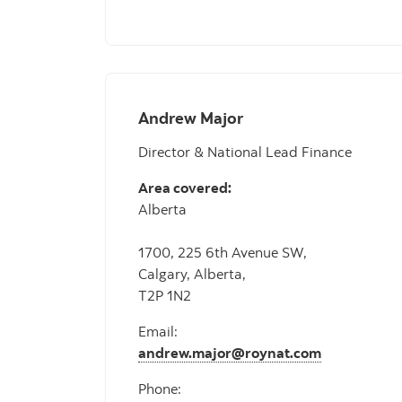
Andrew Major
Director & National Lead Finance
Area covered:
Alberta
1700, 225 6th Avenue SW,
Calgary, Alberta,
T2P 1N2
Email:
andrew.major@roynat.com
Phone: