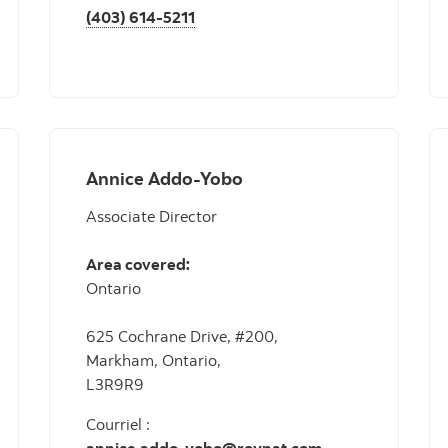
(403) 614-5211
Annice Addo-Yobo
Associate Director
Area covered:
Ontario
625 Cochrane Drive, #200,
Markham, Ontario,
L3R9R9
Courriel :
annice.addo-yobo@roynat.com